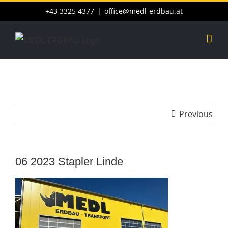
Skip
+43 3325 4377
|
office@medl-erdbau.at
to
content
Previous
06 2023 Stapler Linde