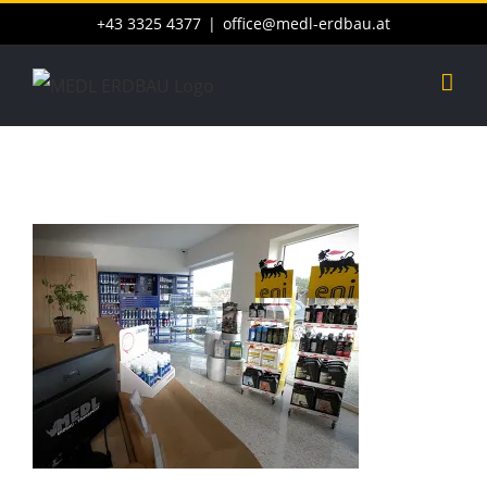
Skip
+43 3325 4377
|
office@medl-erdbau.at
to
content