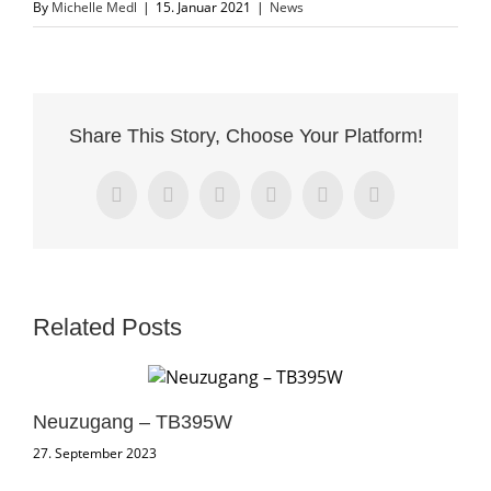
By
Michelle Medl
|
15. Januar 2021
|
News
Share This Story, Choose Your Platform!
Facebook
X
LinkedIn
WhatsApp
Pinterest
Email
Related Posts
Neuzugang – TB395W
Ne
27. September 2023
8. 