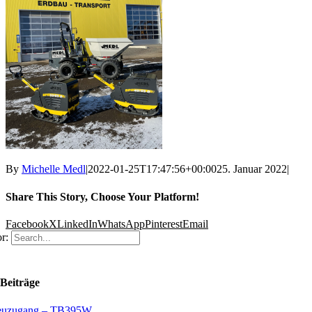
By
Michelle Medl
|
2022-01-25T17:47:56+00:00
25. Januar 2022
|
Share This Story, Choose Your Platform!
Facebook
X
LinkedIn
WhatsApp
Pinterest
Email
r:
Beiträge
uzugang – TB395W