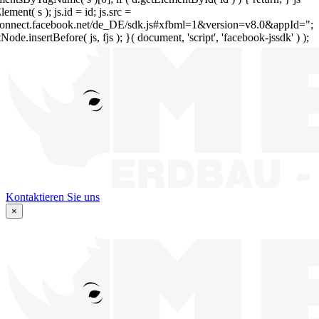
lement( s ); js.id = id; js.src =
/connect.facebook.net/de_DE/sdk.js#xfbml=1&version=v8.0&appId=";
tNode.insertBefore( js, fjs ); }( document, 'script', 'facebook-jssdk' ) );
Kontaktieren Sie uns
×