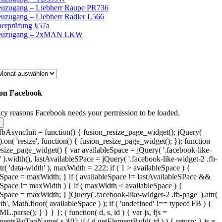
uzugang – Liebherr Raupe PR736
uzugang – Liebherr Radler L566
erprüfung §57a
euzugang – 2xMAN LKW
 on Facebook
acy reasons Facebook needs your permission to be loaded.
bAsyncInit = function() { fusion_resize_page_widget(); jQuery(
on( 'resize', function() { fusion_resize_page_widget(); }); function
esize_page_widget() { var availableSpace = jQuery( '.facebook-like-
 ).width(), lastAvailableSPace = jQuery( '.facebook-like-widget-2 .fb-
ttr( 'data-width' ), maxWidth = 222; if ( 1 > availableSpace ) {
eSpace = maxWidth; } if ( availableSpace != lastAvailableSPace &&
eSpace != maxWidth ) { if ( maxWidth < availableSpace ) {
eSpace = maxWidth; } jQuery('.facebook-like-widget-2 .fb-page' ).attr(
th', Math.floor( availableSpace ) ); if ( 'undefined' !== typeof FB ) {
parse(); } } } }; ( function( d, s, id ) { var js, fjs =
entsByTagName( s )[0]; if ( d.getElementById( id ) ) { return; } js =